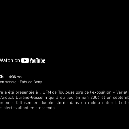
ACE
14:36 mn
ion sonore : Fabrice Bony
e a été présentée à l’IUFM de Toulouse lors de l’exposition « Vari
te Anouck Durand-Gasselin qui a eu lieu en juin 2006 et en septem
imoine. Diffusée en double stéréo dans un milieu naturel. Cett
is alertes allant en crescendo.