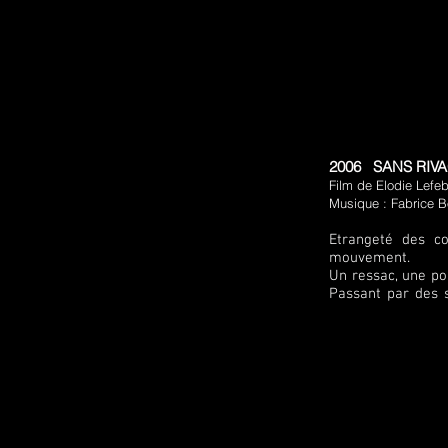
2006 SANS RI
Film de Elodie Lefe
Musique : Fabrice 
Etrangeté des co
mouvement.
Un ressac, une pou
Passant par des s
corps sans refuge