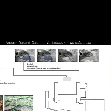
ion d'Anouck Durand-Gasselin
Variations sur un même sol