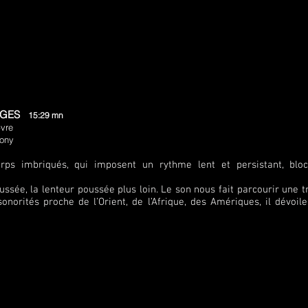
VAGES
15:29 mn
bvre
Bony
rps imbriqués, qui imposent un rythme lent et persistant, blo
ssée, la lenteur poussée plus loin. Le son nous fait parcourir une t
onorités proche de l’Orient, de l’Afrique, des Amériques, il dévoile
s.